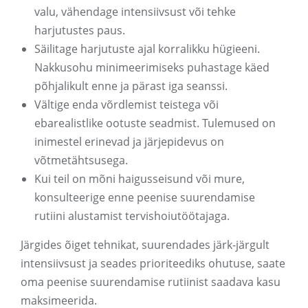
valu, vähendage intensiivsust või tehke
harjutustes paus.
Säilitage harjutuste ajal korralikku hügieeni.
Nakkusohu minimeerimiseks puhastage käed
põhjalikult enne ja pärast iga seanssi.
Vältige enda võrdlemist teistega või
ebarealistlike ootuste seadmist. Tulemused on
inimestel erinevad ja järjepidevus on
võtmetähtsusega.
Kui teil on mõni haigusseisund või mure,
konsulteerige enne peenise suurendamise
rutiini alustamist tervishoiutöötajaga.
Järgides õiget tehnikat, suurendades järk-järgult
intensiivsust ja seades prioriteediks ohutuse, saate
oma peenise suurendamise rutiinist saadava kasu
maksimeerida.