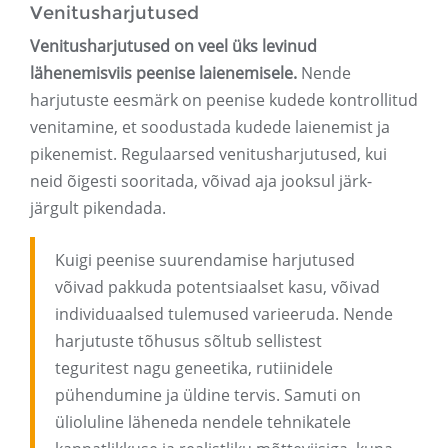
Venitusharjutused
Venitusharjutused on veel üks levinud
lähenemisviis peenise laienemisele.
Nende
harjutuste eesmärk on peenise kudede kontrollitud
venitamine, et soodustada kudede laienemist ja
pikenemist. Regulaarsed venitusharjutused, kui
neid õigesti sooritada, võivad aja jooksul järk-
järgult pikendada.
Kuigi peenise suurendamise harjutused
võivad pakkuda potentsiaalset kasu, võivad
individuaalsed tulemused varieeruda. Nende
harjutuste tõhusus sõltub sellistest
teguritest nagu geneetika, rutiinidele
pühendumine ja üldine tervis. Samuti on
ülioluline läheneda nendele tehnikatele