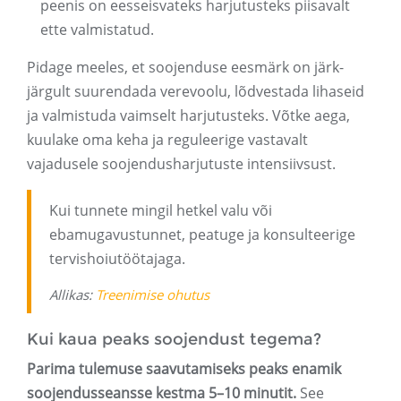
peenis on eesseisvateks harjutusteks piisavalt
ette valmistatud.
Pidage meeles, et soojenduse eesmärk on järk-
järgult suurendada verevoolu, lõdvestada lihaseid
ja valmistuda vaimselt harjutusteks. Võtke aega,
kuulake oma keha ja reguleerige vastavalt
vajadusele soojendusharjutuste intensiivsust.
Kui tunnete mingil hetkel valu või
ebamugavustunnet, peatuge ja konsulteerige
tervishoiutöötajaga.
Allikas:
Treenimise ohutus
Kui kaua peaks soojendust tegema?
Parima tulemuse saavutamiseks peaks enamik
soojendusseansse kestma 5–10 minutit.
See