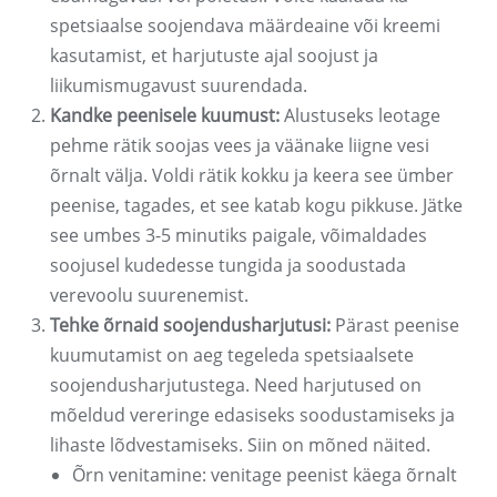
spetsiaalse soojendava määrdeaine või kreemi
kasutamist, et harjutuste ajal soojust ja
liikumismugavust suurendada.
Kandke peenisele kuumust:
Alustuseks leotage
pehme rätik soojas vees ja väänake liigne vesi
õrnalt välja. Voldi rätik kokku ja keera see ümber
peenise, tagades, et see katab kogu pikkuse. Jätke
see umbes 3-5 minutiks paigale, võimaldades
soojusel kudedesse tungida ja soodustada
verevoolu suurenemist.
Tehke õrnaid soojendusharjutusi:
Pärast peenise
kuumutamist on aeg tegeleda spetsiaalsete
soojendusharjutustega. Need harjutused on
mõeldud vereringe edasiseks soodustamiseks ja
lihaste lõdvestamiseks. Siin on mõned näited.
Õrn venitamine: venitage peenist käega õrnalt