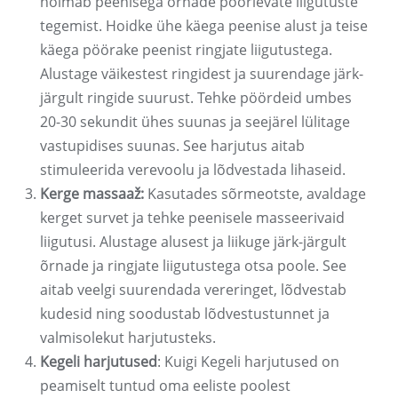
hõlmab peenisega õrnade pöörlevate liigutuste
tegemist. Hoidke ühe käega peenise alust ja teise
käega pöörake peenist ringjate liigutustega.
Alustage väikestest ringidest ja suurendage järk-
järgult ringide suurust. Tehke pöördeid umbes
20-30 sekundit ühes suunas ja seejärel lülitage
vastupidises suunas. See harjutus aitab
stimuleerida verevoolu ja lõdvestada lihaseid.
Kerge massaaž:
Kasutades sõrmeotste, avaldage
kerget survet ja tehke peenisele masseerivaid
liigutusi. Alustage alusest ja liikuge järk-järgult
õrnade ja ringjate liigutustega otsa poole. See
aitab veelgi suurendada vereringet, lõdvestab
kudesid ning soodustab lõdvestustunnet ja
valmisolekut harjutusteks.
Kegeli harjutused
: Kuigi Kegeli harjutused on
peamiselt tuntud oma eeliste poolest