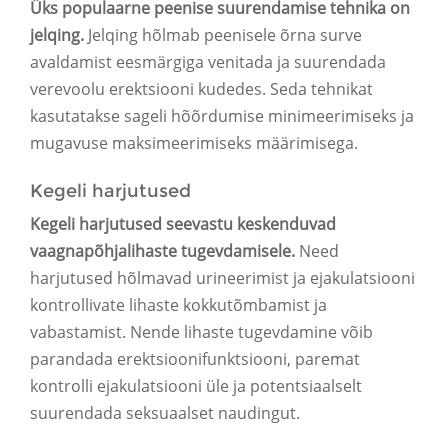
Üks populaarne peenise suurendamise tehnika on
jelqing.
Jelqing hõlmab peenisele õrna surve
avaldamist eesmärgiga venitada ja suurendada
verevoolu erektsiooni kudedes. Seda tehnikat
kasutatakse sageli hõõrdumise minimeerimiseks ja
mugavuse maksimeerimiseks määrimisega.
Kegeli harjutused
Kegeli harjutused seevastu keskenduvad
vaagnapõhjalihaste tugevdamisele.
Need
harjutused hõlmavad urineerimist ja ejakulatsiooni
kontrollivate lihaste kokkutõmbamist ja
vabastamist. Nende lihaste tugevdamine võib
parandada erektsioonifunktsiooni, paremat
kontrolli ejakulatsiooni üle ja potentsiaalselt
suurendada seksuaalset naudingut.