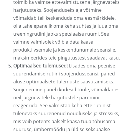
toimib ka vaimse ettevalmistusena järgnevateks
harjutusteks. Soojenduseks aja võtmine
võimaldab teil keskenduda oma eesmärkidele,
olla tähelepanelik oma keha suhtes ja luua oma
treeningrutiini jaoks spetsiaalse ruumi. See
vaimne valmisolek võib aidata kaasa
produktiivsemale ja keskendunumale seansile,
maksimeerides teie pingutustest saadavat kasu.
Optimaalsed tulemused:
Lisades oma peenise
suurendamise rutiini soojendusseansi, paned
aluse optimaalsete tulemuste saavutamiseks.
Soojenemine paneb kudesid tööle, võimaldades
neil järgnevatele harjutustele paremini
reageerida. See valmistab keha ette rutiinist
tulenevaks suurenenud nõudluseks ja stressiks,
mis võib potentsiaalselt kaasa tuua tõhusama
suuruse, ümbermõõdu ja üldise seksuaalse