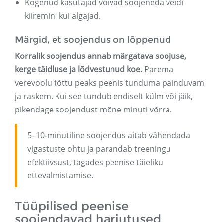
Kogenud kasutajad võivad soojeneda veidi
kiiremini kui algajad.
Märgid, et soojendus on lõppenud
Korralik soojendus annab märgatava soojuse,
kerge täidluse ja lõdvestunud koe.
Parema
verevoolu tõttu peaks peenis tunduma painduvam
ja raskem. Kui see tundub endiselt külm või jäik,
pikendage soojendust mõne minuti võrra.
5–10-minutiline soojendus aitab vähendada
vigastuste ohtu ja parandab treeningu
efektiivsust, tagades peenise täieliku
ettevalmistamise.
Tüüpilised peenise
soojendavad harjutused