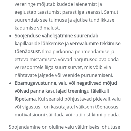
vereringe mõjutab kudede laienemist ja
aeglustab taastumist pärast iga seanssi. Samuti
suurendab see tuimuse ja ajutise tundlikkuse
kadumise võimalust.
Soojenduse vahelejätmine suurendab
kapillaaride lõhkemise ja verevalumite tekkimise
tõenäosust.
Ilma piirkonna pehmendamise ja
ettevalmistamiseta võivad harjutused avaldada
veresoontele liiga suurt survet, mis võib viia
nähtavate jälgede või veenide purunemiseni.
Ebamugavustunne, valu või negatiivsed mõjud
võivad panna kasutajad treeningu täielikult
lõpetama.
Kui seansid põhjustavad pidevalt valu
või vigastusi, on kasutajatel väiksem tõenäosus
motivatsiooni säilitada või rutiinist kinni pidada.
Soojendamine on oluline valu vältimiseks, ohutuse