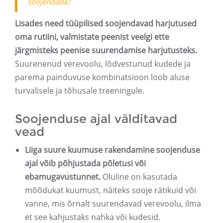
soojendada?
Lisades need tüüpilised soojendavad harjutused
oma rutiini, valmistate peenist veelgi ette
järgmisteks peenise suurendamise harjutusteks.
Suurenenud verevoolu, lõdvestunud kudede ja
parema painduvuse kombinatsioon loob aluse
turvalisele ja tõhusale treeningule.
Soojenduse ajal välditavad
vead
Liiga suure kuumuse rakendamine soojenduse
ajal võib põhjustada põletusi või
ebamugavustunnet.
Oluline on kasutada
mõõdukat kuumust, näiteks sooje rätikuid või
vanne, mis õrnalt suurendavad verevoolu, ilma
et see kahjustaks nahka või kudesid.