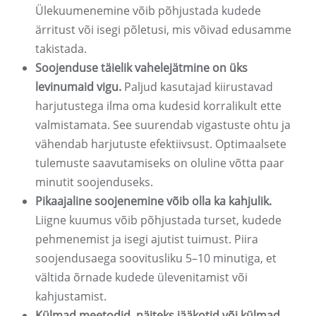
Ülekuumenemine võib põhjustada kudede
ärritust või isegi põletusi, mis võivad edusamme
takistada.
Soojenduse täielik vahelejätmine on üks
levinumaid vigu.
Paljud kasutajad kiirustavad
harjutustega ilma oma kudesid korralikult ette
valmistamata. See suurendab vigastuste ohtu ja
vähendab harjutuste efektiivsust. Optimaalsete
tulemuste saavutamiseks on oluline võtta paar
minutit soojenduseks.
Pikaajaline soojenemine võib olla ka kahjulik.
Liigne kuumus võib põhjustada turset, kudede
pehmenemist ja isegi ajutist tuimust. Piira
soojendusaega soovitusliku 5–10 minutiga, et
vältida õrnade kudede ülevenitamist või
kahjustamist.
Külmad meetodid, näiteks jääkotid või külmad