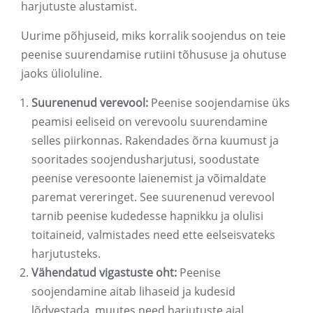
harjutuste alustamist.
Uurime põhjuseid, miks korralik soojendus on teie
peenise suurendamise rutiini tõhususe ja ohutuse
jaoks ülioluline.
Suurenenud verevool:
Peenise soojendamise üks
peamisi eeliseid on verevoolu suurendamine
selles piirkonnas. Rakendades õrna kuumust ja
sooritades soojendusharjutusi, soodustate
peenise veresoonte laienemist ja võimaldate
paremat vereringet. See suurenenud verevool
tarnib peenise kudedesse hapnikku ja olulisi
toitaineid, valmistades need ette eelseisvateks
harjutusteks.
Vähendatud vigastuste oht:
Peenise
soojendamine aitab lihaseid ja kudesid
lõdvestada, muutes need harjutuste ajal