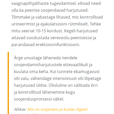
vaagnapõhjalihaste tugevdamisel, võivad need
olla ka peenise soojendavad harjutused.
Tõmmake ja vabastage lihased, mis kontrollivad
urineerimist ja ejakulatsiooni rütmiliselt. Tehke
mitu seeriat 10-15 kordust. Kegeli harjutused
aitavad soodustada verevoolu peenisesse ja
parandavad erektsioonifunktsiooni.
Ärge unustage läheneda nendele
soojendamisharjutustele ettevaatlikult ja
kuulata oma keha. Kui tunnete ebamugavust
või valu, vähendage intensiivsust või lõpetage
harjutused üldse. Ülioluline on säilitada õrn
ja kontrollitud lähenemine kogu
soojendusprotsessi vältel.
Allikas:
Mis on soojendus ja kuidas õigesti