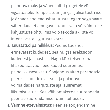
painduvamaks ja vähem altid pingetele või
vigastustele. Temperatuuri järkjärgulise tõstmise
ja õrnade soojendusharjutuste tegemisega saate
vähendada ebamugavustunde, valu või võimalike
kahjustuste ohtu, mis võib tekkida äkiliste või
intensiivsete liigutuste korral.
Täiustatud paindlikkus:
Peenis koosneb
erinevatest kudedest, sealhulgas erektsiooni
kudedest ja lihastest. Nagu kõik teised keha
lihased, saavad need kuded suuremast
paindlikkusest kasu. Soojendus aitab parandada
peenise kudede elastsust ja painduvust,
võimaldades harjutuste ajal suuremat
liikumisulatust. See võib omakorda suurendada
peenise suurendamise rutiini tõhusust.
Vaimne ettevalmistus:
Peenise soojendamine