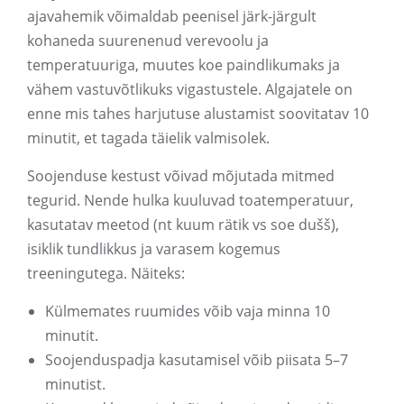
ajavahemik võimaldab peenisel järk-järgult
kohaneda suurenenud verevoolu ja
temperatuuriga, muutes koe paindlikumaks ja
vähem vastuvõtlikuks vigastustele. Algajatele on
enne mis tahes harjutuse alustamist soovitatav 10
minutit, et tagada täielik valmisolek.
Soojenduse kestust võivad mõjutada mitmed
tegurid. Nende hulka kuuluvad toatemperatuur,
kasutatav meetod (nt kuum rätik vs soe dušš),
isiklik tundlikkus ja varasem kogemus
treeningutega. Näiteks:
Külmemates ruumides võib vaja minna 10
minutit.
Soojenduspadja kasutamisel võib piisata 5–7
minutist.