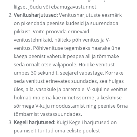
liigset jõudu või ebamugavustunnet.
Venitusharjutused:
Venitusharjutuste eesmärk
on pikendada peenise kudesid ja suurendada
pikkust. Võite proovida erinevaid
venitustehnikaid, näiteks põhivenitus ja V-
venitus. Põhivenituse tegemiseks haarake ühe
käega peenist vahetult peapea all ja tõmmake
seda õrnalt otse väljapoole. Hoidke venitust
umbes 30 sekundit, seejärel vabastage. Korrake
seda venitust erinevates suundades, sealhulgas
üles, alla, vasakule ja paremale. V-kujuline venitus
hõlmab mõlema käe nimetissõrme ja keskmise
sõrmega V-kuju moodustamist ning peenise õrna
tõmbamist vastassuundades.
Kegeli harjutused:
Kuigi Kegeli harjutused on
peamiselt tuntud oma eeliste poolest