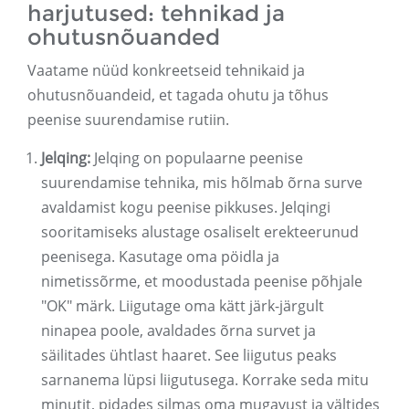
harjutused: tehnikad ja
ohutusnõuanded
Vaatame nüüd konkreetseid tehnikaid ja
ohutusnõuandeid, et tagada ohutu ja tõhus
peenise suurendamise rutiin.
Jelqing:
Jelqing on populaarne peenise
suurendamise tehnika, mis hõlmab õrna surve
avaldamist kogu peenise pikkuses. Jelqingi
sooritamiseks alustage osaliselt erekteerunud
peenisega. Kasutage oma pöidla ja
nimetissõrme, et moodustada peenise põhjale
"OK" märk. Liigutage oma kätt järk-järgult
ninapea poole, avaldades õrna survet ja
säilitades ühtlast haaret. See liigutus peaks
sarnanema lüpsi liigutusega. Korrake seda mitu
minutit, pidades silmas oma mugavust ja vältides