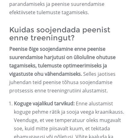
parandamiseks ja peenise suurendamise
efektiivsete tulemuste tagamiseks.
Kuidas soojendada peenist
enne treeningut?
Peenise õige soojendamine enne peenise
suurendamise harjutusi on ülioluline ohutuse
tagamiseks, tulemuste optimeerimiseks ja
vigastuste ohu vähendamiseks.
Selles jaotises
juhendan teid peenise tõhusa soojendamise
protsessis enne treeningrutiini alustamist.
Koguge vajalikud tarvikud:
Enne alustamist
koguge pehme rätik ja sooja veega kraanikauss.
Veenduge, et vee temperatuur oleks mugavalt
soe, kuid mitte piisavalt kuum, et tekitada
ebamugavusi või põletusi. Võite kaaluda ka