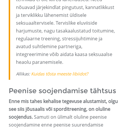
nõuavad järjekindlat pingutust, kannatlikkust
ja terviklikku lähenemist üldisele
seksuaaltervisele. Tervislike eluviiside
harjumuste, nagu tasakaalustatud toitumine,
regulaarne treening, stressijuhtimine ja
avatud suhtlemine partneriga,
integreerimine võib aidata kaasa seksuaalse
heaolu paranemisele.
Allikas:
Kuidas tõsta meeste libiidot?
Peenise soojendamise tähtsus
Enne mis tahes kehalise tegevuse alustamist, olgu
see siis jõusaalis või sporditreening, on oluline
soojendus.
Samuti on ülimalt oluline peenise
soojendamine enne peenise suurendamise