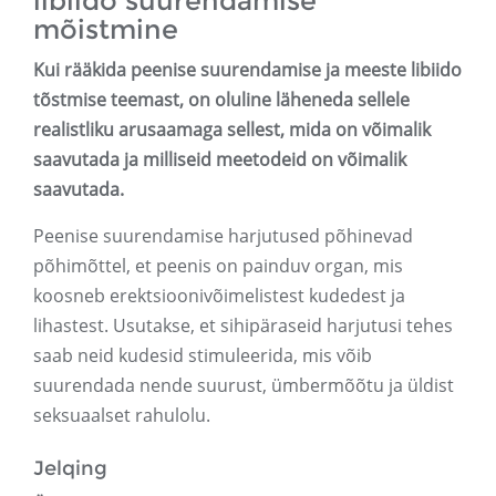
libiido suurendamise
mõistmine
Kui rääkida peenise suurendamise ja meeste libiido
tõstmise teemast, on oluline läheneda sellele
realistliku arusaamaga sellest, mida on võimalik
saavutada ja milliseid meetodeid on võimalik
saavutada.
Peenise suurendamise harjutused põhinevad
põhimõttel, et peenis on painduv organ, mis
koosneb erektsioonivõimelistest kudedest ja
lihastest. Usutakse, et sihipäraseid harjutusi tehes
saab neid kudesid stimuleerida, mis võib
suurendada nende suurust, ümbermõõtu ja üldist
seksuaalset rahulolu.
Jelqing