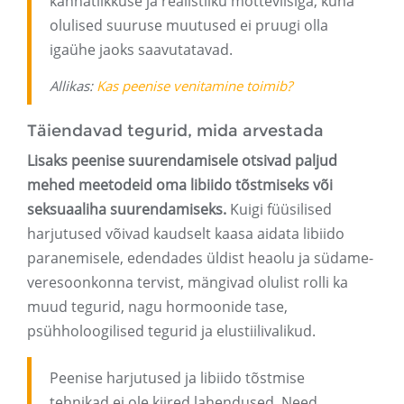
kannatlikkuse ja realistliku mõtteviisiga, kuna
olulised suuruse muutused ei pruugi olla
igaühe jaoks saavutatavad.
Allikas:
Kas peenise venitamine toimib?
Täiendavad tegurid, mida arvestada
Lisaks peenise suurendamisele otsivad paljud
mehed meetodeid oma libiido tõstmiseks või
seksuaaliha suurendamiseks.
Kuigi füüsilised
harjutused võivad kaudselt kaasa aidata libiido
paranemisele, edendades üldist heaolu ja südame-
veresoonkonna tervist, mängivad olulist rolli ka
muud tegurid, nagu hormoonide tase,
psühholoogilised tegurid ja elustiilivalikud.
Peenise harjutused ja libiido tõstmise
tehnikad ei ole kiired lahendused. Need