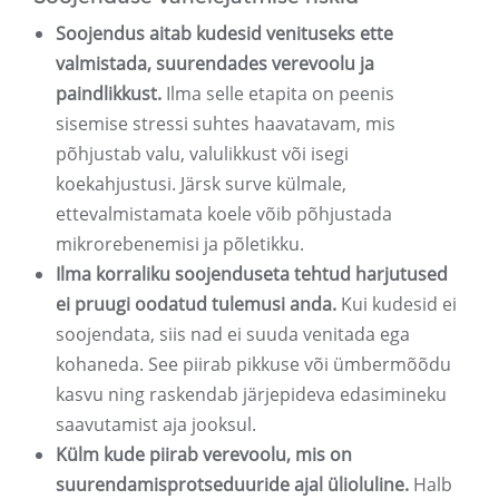
Soojendus aitab kudesid venituseks ette
valmistada, suurendades verevoolu ja
paindlikkust.
Ilma selle etapita on peenis
sisemise stressi suhtes haavatavam, mis
põhjustab valu, valulikkust või isegi
koekahjustusi. Järsk surve külmale,
ettevalmistamata koele võib põhjustada
mikrorebenemisi ja põletikku.
Ilma korraliku soojenduseta tehtud harjutused
ei pruugi oodatud tulemusi anda.
Kui kudesid ei
soojendata, siis nad ei suuda venitada ega
kohaneda. See piirab pikkuse või ümbermõõdu
kasvu ning raskendab järjepideva edasimineku
saavutamist aja jooksul.
Külm kude piirab verevoolu, mis on
suurendamisprotseduuride ajal ülioluline.
Halb