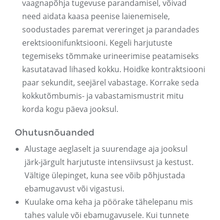
vaagnapõhja tugevuse parandamisel, võivad
need aidata kaasa peenise laienemisele,
soodustades paremat vereringet ja parandades
erektsioonifunktsiooni. Kegeli harjutuste
tegemiseks tõmmake urineerimise peatamiseks
kasutatavad lihased kokku. Hoidke kontraktsiooni
paar sekundit, seejärel vabastage. Korrake seda
kokkutõmbumis- ja vabastamismustrit mitu
korda kogu päeva jooksul.
Ohutusnõuanded
Alustage aeglaselt ja suurendage aja jooksul
järk-järgult harjutuste intensiivsust ja kestust.
Vältige ülepinget, kuna see võib põhjustada
ebamugavust või vigastusi.
Kuulake oma keha ja pöörake tähelepanu mis
tahes valule või ebamugavusele. Kui tunnete