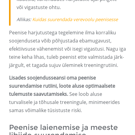
või vigastuste ohtu.
Allikas:
Kuidas suurendada verevoolu peenisesse
Peenise harjutustega tegelemine ilma korraliku
soojenduseta võib põhjustada ebamugavust,
efektiivsuse vähenemist või isegi vigastusi. Nagu iga
teine ​​keha lihas, tuleb peenist ette valmistada järk-
järgult, et tagada sujuv üleminek treeningrutiini.
Lisades soojendusseansi oma peenise
suurendamise rutiini, loote aluse optimaalsete
tulemuste saavutamiseks.
See loob aluse
turvalisele ja tõhusale treeningule, minimeerides
samas võimalike tüsistuste riski.
Peenise laienemise ja meeste