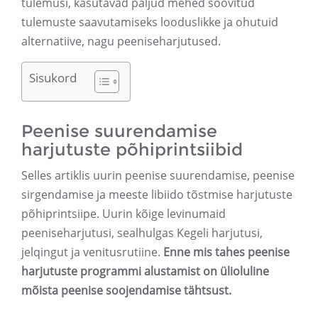
tulemusi, kasutavad paljud mehed soovitud
tulemuste saavutamiseks looduslikke ja ohutuid
alternatiive, nagu peeniseharjutused.
Sisukord
Peenise suurendamise
harjutuste põhiprintsiibid
Selles artiklis uurin peenise suurendamise, peenise
sirgendamise ja meeste libiido tõstmise harjutuste
põhiprintsiipe. Uurin kõige levinumaid
peeniseharjutusi, sealhulgas Kegeli harjutusi,
jelqingut ja venitusrutiine.
Enne mis tahes peenise
harjutuste programmi alustamist on ülioluline
mõista peenise soojendamise tähtsust.