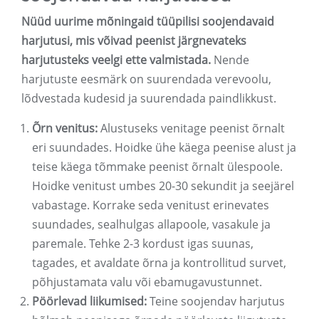
Nüüd uurime mõningaid tüüpilisi soojendavaid
harjutusi, mis võivad peenist järgnevateks
harjutusteks veelgi ette valmistada.
Nende
harjutuste eesmärk on suurendada verevoolu,
lõdvestada kudesid ja suurendada paindlikkust.
Õrn venitus:
Alustuseks venitage peenist õrnalt
eri suundades. Hoidke ühe käega peenise alust ja
teise käega tõmmake peenist õrnalt ülespoole.
Hoidke venitust umbes 20-30 sekundit ja seejärel
vabastage. Korrake seda venitust erinevates
suundades, sealhulgas allapoole, vasakule ja
paremale. Tehke 2-3 kordust igas suunas,
tagades, et avaldate õrna ja kontrollitud survet,
põhjustamata valu või ebamugavustunnet.
Pöörlevad liikumised:
Teine soojendav harjutus