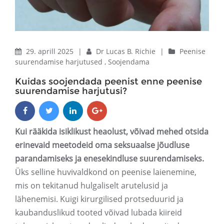
29. aprill 2025
|
Dr Lucas B. Richie
|
Peenise
suurendamise harjutused
,
Soojendama
Kuidas soojendada peenist enne peenise
suurendamise harjutusi?
Kui rääkida isiklikust heaolust, võivad mehed otsida
erinevaid meetodeid oma seksuaalse jõudluse
parandamiseks ja enesekindluse suurendamiseks.
Üks selline huvivaldkond on peenise laienemine,
mis on tekitanud hulgaliselt arutelusid ja
lähenemisi. Kuigi kirurgilised protseduurid ja
kaubanduslikud tooted võivad lubada kiireid