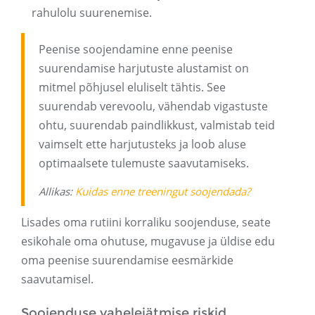
rahulolu suurenemise.
Peenise soojendamine enne peenise
suurendamise harjutuste alustamist on
mitmel põhjusel eluliselt tähtis. See
suurendab verevoolu, vähendab vigastuste
ohtu, suurendab paindlikkust, valmistab teid
vaimselt ette harjutusteks ja loob aluse
optimaalsete tulemuste saavutamiseks.
Allikas:
Kuidas enne treeningut soojendada?
Lisades oma rutiini korraliku soojenduse, seate
esikohale oma ohutuse, mugavuse ja üldise edu
oma peenise suurendamise eesmärkide
saavutamisel.
Soojenduse vahelejätmise riskid