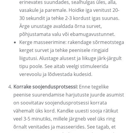
erinevates suundades, sealhulgas üles, alla,
vasakule ja paremale. Hoidke iga venitust 20-
30 sekundit ja tehke 2-3 kordust igas suunas.
Ärge unustage avaldada õrna survet,
põhjustamata valu või ebamugavustunnet.
Kerge masseerimine: rakendage sõrmeotstega
kerget survet ja tehke peenisele ringjaid
liigutusi. Alustage alusest ja liikuge järk-järgult
tipu poole. See aitab veelgi stimuleerida
verevoolu ja lõdvestada kudesid.
Korrake soojendusprotsessi:
Enne tegelike
peenise suurendamise harjutuste juurde asumist
on soovitatav soojendusprotsessi korrata
vähemalt üks kord. Kandke uuesti sooja rätikut
veel 3-5 minutiks, millele järgneb veel üks ring
õrnalt venitades ja masseerides. See tagab, et