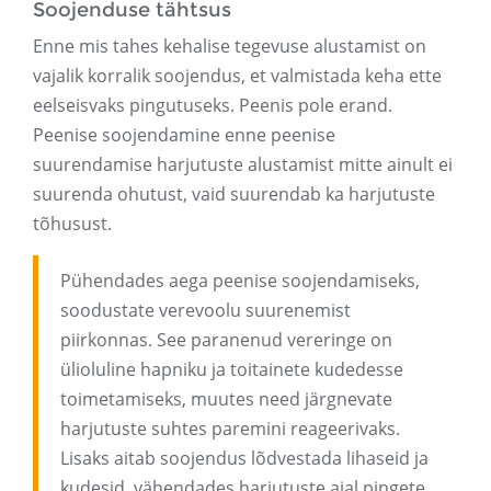
Soojenduse tähtsus
Enne mis tahes kehalise tegevuse alustamist on
vajalik korralik soojendus, et valmistada keha ette
eelseisvaks pingutuseks. Peenis pole erand.
Peenise soojendamine enne peenise
suurendamise harjutuste alustamist mitte ainult ei
suurenda ohutust, vaid suurendab ka harjutuste
tõhusust.
Pühendades aega peenise soojendamiseks,
soodustate verevoolu suurenemist
piirkonnas. See paranenud vereringe on
ülioluline hapniku ja toitainete kudedesse
toimetamiseks, muutes need järgnevate
harjutuste suhtes paremini reageerivaks.
Lisaks aitab soojendus lõdvestada lihaseid ja
kudesid, vähendades harjutuste ajal pingete