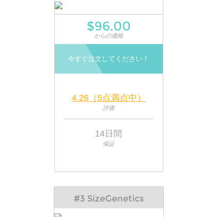
$96.00
からの価格
今すぐ注文してください！
4.26（5点満点中）
評価
14日間
保証
#3 SizeGenetics