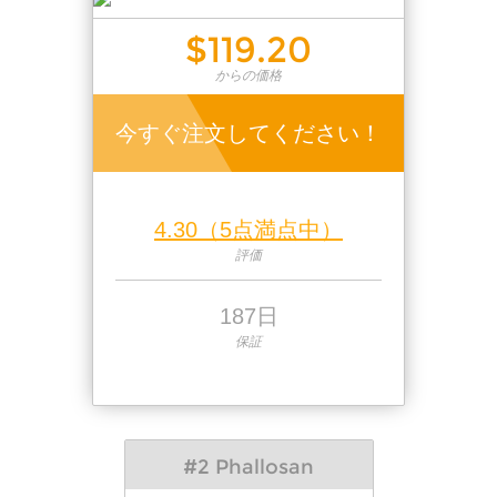
$119.20
からの価格
今すぐ注文してください！
4.30（5点満点中）
評価
187日
保証
#2 Phallosan