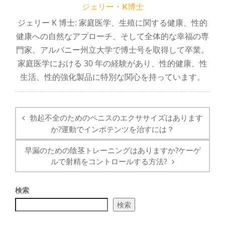
ジェリー・K博士
ジェリー K 博士: 家庭医学、生殖に関する健康、性的
健康への自然なアプローチ、そして全体的な幸福の専
門家。アルバニー州立大学で博士号を取得して卒業。
家庭医学における 30 年の経験があり、性的健康、性
生活、性的強化製品に特別な関心を持っています。
ポ
ス
勃起不全のためのペニスのエクササイズはあります
ト
か?運動でインポテンツを治すには？
ナ
ビ
早漏のための陰茎トレーニングはありますか?ケーゲ
ゲ
ルで射精をコントロールする方法?
ー
シ
検索
ョ
検索
ン