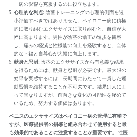
ー病の影響を克服するのに役立ちます。
心理的な利点:
陰茎トレーニングの心理的側面を過
小評価すべきではありません。ペイロニー病に積極
的に取り組むエクササイズに取り組むと、自信が大
幅に高まります。男性が陰茎の矯正の進歩を観察
し、痛みの軽減と性機能の向上を経験すると、全体
的な幸福と自尊心が大幅に向上します。
献身と忍耐:
陰茎のエクササイズから有意義な結果
を得るためには、献身と忍耐が必要です。最大限の
効果を実感するには、長期間にわたって一貫した運
動習慣を維持することが不可欠です。結果は人によ
って異なりますが、前向きな変化の可能性を秘めて
いるため、努力する価値はあります。
ペニスのエクササイズはペイロニー病の管理に有望で
すが、医療提供者の指導と組み合わせて使用​​すると最
も効果的であることに注意することが重要です。
性医