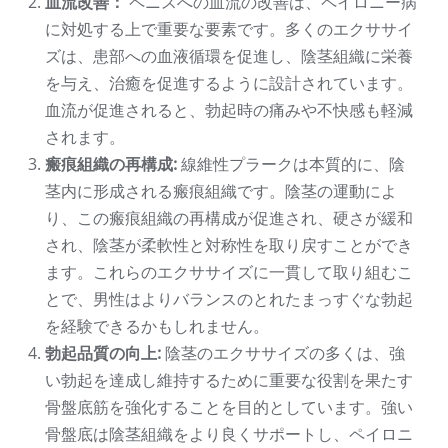
血流改善：
ペニスへの血流の改善は、ペイロニー病
に対処する上で重要な要素です。多くのエクササイ
ズは、患部への血液循環を促進し、陰茎組織に栄養
を与え、治癒を促進するように設計されています。
血流が促進されると、勃起時の痛みや不快感も軽減
されます。
瘢痕組織の再構成:
線維性プラークは本質的に、陰
茎内に形成される瘢痕組織です。陰茎の運動によ
り、この瘢痕組織の再構成が促進され、硬さが緩和
され、陰茎が柔軟性と対称性を取り戻すことができ
ます。これらのエクササイズに一貫して取り組むこ
とで、男性はよりバランスのとれたまっすぐな勃起
を経験できるかもしれません。
勃起品質の向上:
陰茎のエクササイズの多くは、強
い勃起を達成し維持するために重要な役割を果たす
骨盤底筋を強化することを目的としています。強い
骨盤底は陰茎組織をより良くサポートし、ペイロニ