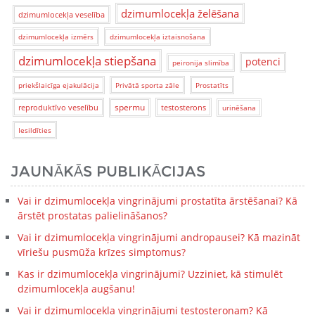
dzimumlocekļa želēšana
dzimumlocekļa veselība
dzimumlocekļa izmērs
dzimumlocekļa iztaisnošana
dzimumlocekļa stiepšana
potenci
peironija slimība
priekšlaicīga ejakulācija
Privātā sporta zāle
Prostatīts
spermu
reproduktīvo veselību
testosterons
urinēšana
Iesildīties
JAUNĀKĀS PUBLIKĀCIJAS
Vai ir dzimumlocekļa vingrinājumi prostatīta ārstēšanai? Kā
ārstēt prostatas palielināšanos?
Vai ir dzimumlocekļa vingrinājumi andropausei? Kā mazināt
vīriešu pusmūža krīzes simptomus?
Kas ir dzimumlocekļa vingrinājumi? Uzziniet, kā stimulēt
dzimumlocekļa augšanu!
Vai ir dzimumlocekļa vingrinājumi testosteronam? Kā