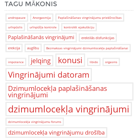
TAGU MĀKONIS
andropauze
Anorgasmija
Paplašināšanas vingrinājumu priekšrocības
urīnpūslis
urīnpūšļa kontrole
kontrolēt ejakulāciju
Paplašināšanās vingrinājumi
erektilās disfunkcijas
erekcija
auglību
Bezmaksas vingrinājumi dzimumlocekļa paplašināšanai
konusi
jelqing
impotence
libido
orgasms
Vingrinājumi datoram
Dzimumlocekļa paplašināšanas
vingrinājumi
dzimumlocekļa vingrinājumi
dzimumlocekļa vingrinājumu forums
dzimumlocekļa vingrinājumu drošība