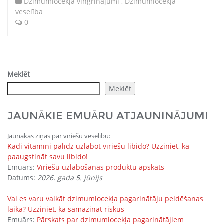
Dzimumlocekļa vingrinājumi
,
Dzimumlocekļa
veselība
0
Meklēt
Meklēt
JAUNĀKIE EMUĀRU ATJAUNINĀJUMI
Jaunākās ziņas par vīriešu veselību:
Kādi vitamīni palīdz uzlabot vīriešu libido? Uzziniet, kā
paaugstināt savu libido!
Emuārs:
Vīriešu uzlabošanas produktu apskats
Datums:
2026. gada 5. jūnijs
Vai es varu valkāt dzimumlocekļa pagarinātāju peldēšanas
laikā? Uzziniet, kā samazināt riskus
Emuārs:
Pārskats par dzimumlocekļa pagarinātājiem