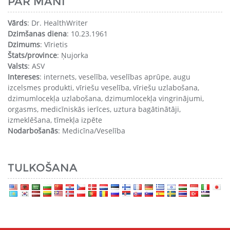
PAR MANI
Vārds
: Dr. HealthWriter
Dzimšanas diena
: 10.23.1961
Dzimums
: Vīrietis
Štats/province
: Ņujorka
Valsts
: ASV
Intereses
: internets, veselība, veselības aprūpe, augu
izcelsmes produkti, vīriešu veselība, vīriešu uzlabošana,
dzimumlocekļa uzlabošana, dzimumlocekļa vingrinājumi,
orgasms, medicīniskās ierīces, uztura bagātinātāji,
izmeklēšana, tīmekļa izpēte
Nodarbošanās
: Medicīna/Veselība
TULKOŠANA