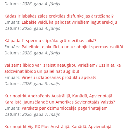
Datums:
2026. gada 4. jūnijs
Kādas ir labākās zāles erektilās disfunkcijas ārstēšanai?
Emuārs:
Labākie veidi, kā palīdzēt vīriešiem iegūt erekciju
Datums:
2026. gada 4. jūnijs
Kā padarīt spermu stiprāku grūtniecības laikā?
Emuārs:
Palieliniet ejakulāciju un uzlabojiet spermas kvalitāti
Datums:
2026. gada 4. jūnijs
Vai zems libido var izraisīt neauglību vīriešiem? Uzziniet, kā
atdzīvināt libido un palielināt auglību!
Emuārs:
Vīriešu uzlabošanas produktu apskats
Datums:
2026. gada 8. maijs
Kur nopirkt AndroPenis Austrālijā, Kanādā, Apvienotajā
Karalistē, Jaunzēlandē un Amerikas Savienotajās Valstīs?
Emuārs:
Pārskats par dzimumlocekļa pagarinātājiem
Datums:
2026. gada 7. maijs
Kur nopirkt Vig-RX Plus Austrālijā, Kanādā, Apvienotajā