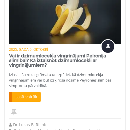
2025. GADA 9. OKTOBRĪ
Vai ir dzimumlocekļa vingrinājumi Peironija
slimībai? Kā iztaisnot dzimumlocekli ar
vingrinājumiem?
Izlasiet šo rokasgrāmatu un izpētiet, kā dzimumlocekļa
vingrinājumiem var būt izšķiroša nozīme Peyronies slimības
simptomu pārvaldībā.
Lasīt vairāk
Dr Lucas B. Richie