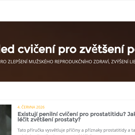
ed cvičení pro zvětšení 
 PRO ZLEPŠENÍ MUŽSKÉHO REPRODUKČNÍHO ZDRAVÍ, ZVÝŠENÍ LI
4. ČERVNA 2026
Existují penilní cvičení pro prostatitidu? Ja
léčit zvětšení prostaty?
Tato příručka vysvětluje příčiny a příznaky prostatitidy a t