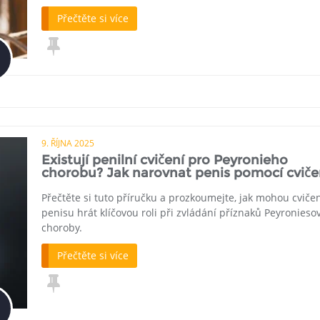
Přečtěte si více
9. ŘÍJNA 2025
Existují penilní cvičení pro Peyronieho
chorobu? Jak narovnat penis pomocí cviče
Přečtěte si tuto příručku a prozkoumejte, jak mohou cviče
penisu hrát klíčovou roli při zvládání příznaků Peyronieso
choroby.
Přečtěte si více