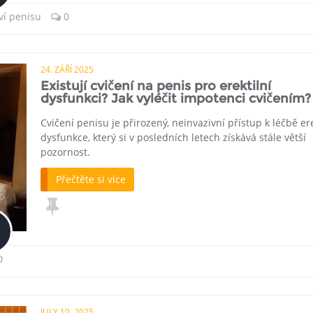
ví penisu
0
24. ZÁŘÍ 2025
Existují cvičení na penis pro erektilní
dysfunkci? Jak vyléčit impotenci cvičením?
Cvičení penisu je přirozený, neinvazivní přístup k léčbě ere
dysfunkce, který si v posledních letech získává stále větší
pozornost.
Přečtěte si více
0
JULY 10, 2025