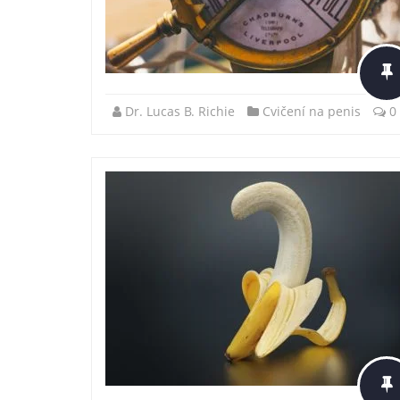
Dr. Lucas B. Richie
Cvičení na penis
0