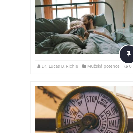
Dr. Lucas B. Richie
Mužská potence
0