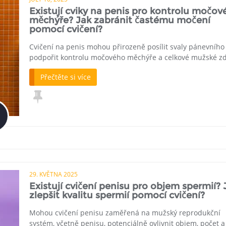
Existují cviky na penis pro kontrolu močo
měchýře? Jak zabránit častému močení
pomocí cvičení?
Cvičení na penis mohou přirozeně posílit svaly pánevního
podpořit kontrolu močového měchýře a celkové mužské zd
Přečtěte si více
29. KVĚTNA 2025
Existují cvičení penisu pro objem spermií? 
zlepšit kvalitu spermií pomocí cvičení?
Mohou cvičení penisu zaměřená na mužský reprodukční
systém, včetně penisu, potenciálně ovlivnit objem, počet a