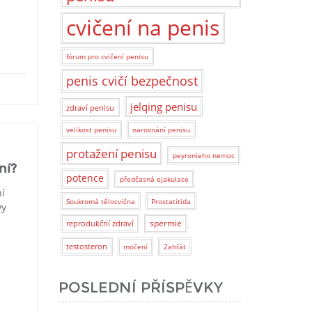
cvičení na penis
fórum pro cvičení penisu
penis cvičí bezpečnost
jelqing penisu
zdraví penisu
velikost penisu
narovnání penisu
protažení penisu
peyronieho nemoc
ní?
potence
předčasná ejakulace
ní
Soukromá tělocvična
Prostatitida
vy
spermie
reprodukční zdraví
testosteron
močení
Zahřát
POSLEDNÍ PŘÍSPĚVKY