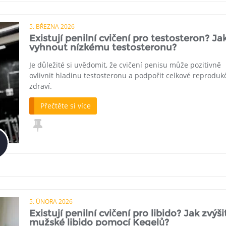
5. BŘEZNA 2026
Existují penilní cvičení pro testosteron? Ja
vyhnout nízkému testosteronu?
Je důležité si uvědomit, že cvičení penisu může pozitivně
ovlivnit hladinu testosteronu a podpořit celkové reproduk
zdraví.
Přečtěte si více
5. ÚNORA 2026
Existují penilní cvičení pro libido? Jak zvýši
mužské libido pomocí Kegelů?