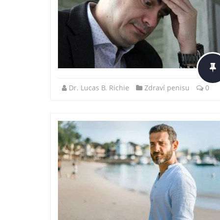
Dr. Lucas B. Richie
Zdraví penisu
0