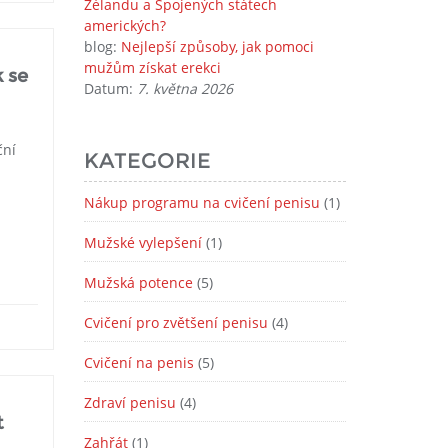
Zélandu a Spojených státech
amerických?
blog:
Nejlepší způsoby, jak pomoci
mužům získat erekci
k se
Datum:
7. května 2026
ční
KATEGORIE
Nákup programu na cvičení penisu
(1)
Mužské vylepšení
(1)
Mužská potence
(5)
Cvičení pro zvětšení penisu
(4)
Cvičení na penis
(5)
Zdraví penisu
(4)
t
Zahřát
(1)