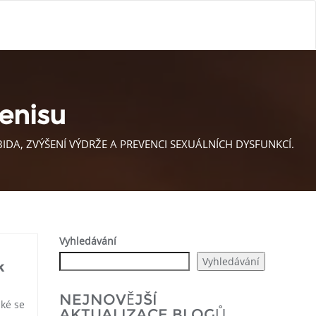
penisu
BIDA, ZVÝŠENÍ VÝDRŽE A PREVENCI SEXUÁLNÍCH DYSFUNKCÍ.
Vyhledávání
Vyhledávání
k
NEJNOVĚJŠÍ
aké se
AKTUALIZACE BLOGŮ