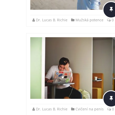
Dr. Lucas B. Richie
Mužská potence
0
Dr. Lucas B. Richie
Cvičení na penis
0