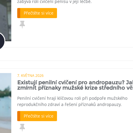
zabývá rolí cvičení penisu v její léčbě.
Přečtěte si více
7. KVĚTNA 2026
Existují penilní cvičení pro andropauzu? Ja
zmírnit příznaky mužské krize středního v
Penilní cvičení hrají klíčovou roli při podpoře mužského
reprodukčního zdraví a řešení příznaků andropauzy.
Přečtěte si více