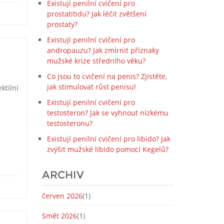
Existují penilní cvičení pro
prostatitidu? Jak léčit zvětšení
prostaty?
Existují penilní cvičení pro
andropauzu? Jak zmírnit příznaky
mužské krize středního věku?
Co jsou to cvičení na penis? Zjistěte,
jak stimulovat růst penisu!
ktilní
Existují penilní cvičení pro
testosteron? Jak se vyhnout nízkému
testosteronu?
Existují penilní cvičení pro libido? Jak
zvýšit mužské libido pomocí Kegelů?
ARCHIV
červen 2026
(1)
Smět 2026
(1)