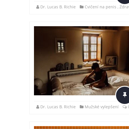
Dr. Lucas B. Richie
Cvičení na penis
,
Zdra
Dr. Lucas B. Richie
Mužské vylepšení