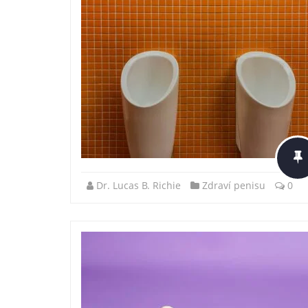
Dr. Lucas B. Richie
Zdraví penisu
0