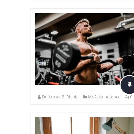
Dr. Lucas B. Richie
Mužská potence
0