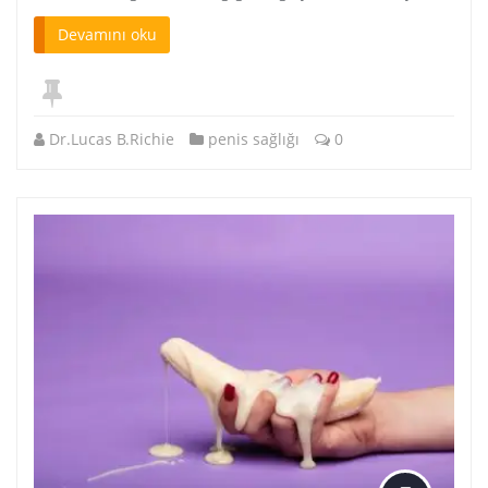
Devamını oku
Dr.Lucas B.Richie
penis sağlığı
0