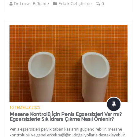
Dr.Lucas B.Richie
Erkek Geliştirme
0
10 TEMMUZ 2025
Mesane Kontrolü İçin Penis Egzersizleri Var mı?
Egzersizlerle Sık İdrara Çıkma Nasıl Önlenir?
Penis egzersizleri pelvik taban kaslarını güçlendirebilir, mesane
kontrolünü ve genel erkek sağlığını doğal yollarla destekleyebilir.