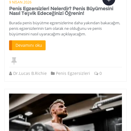
9 NISAN 2026
Penis Egzersizleri Nelerdir? Penis Büyümesini
Nasıl Teşvik Edeceğinizi Öğrenin!
Burada penis büyütme egzersizlerine daha yakından bakacağım,
penis egzersizlerinin tam olarak ne olduğunu ve penis
büyümesini nasıl uyaracağımı açıklayacağım.
Devamını oku
Dr.Lucas B.Richie
Penis Egzersizleri
0