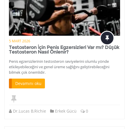
5 MART 2026
Testosteron İçin Penis Egzersizleri Var mı? Düşük
Testosteron Nasıl Önlenir?
Penis egzersizlerinin testosteron seviyelerini olumlu yönde
etkileyebileceğini ve genel üreme sağlığını geliştirebileceğini
bilmek çok önemlidir.
Devamını oku
Dr.Lucas B.Richie
Erkek Gücü
0