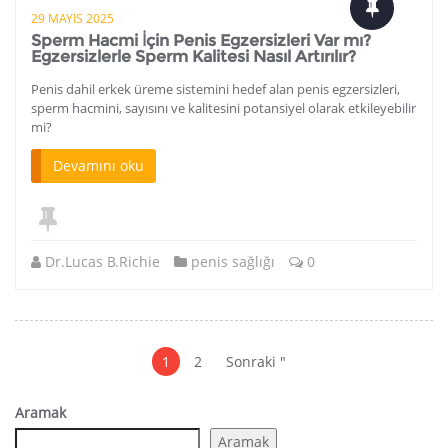
29 MAYIS 2025
Sperm Hacmi İçin Penis Egzersizleri Var mı?
Egzersizlerle Sperm Kalitesi Nasıl Artırılır?
Penis dahil erkek üreme sistemini hedef alan penis egzersizleri,
sperm hacmini, sayısını ve kalitesini potansiyel olarak etkileyebilir
mi?
Devamını oku
Dr.Lucas B.Richie
penis sağlığı
0
Yazılar
Paination
1
2
Sonraki "
Aramak
Aramak