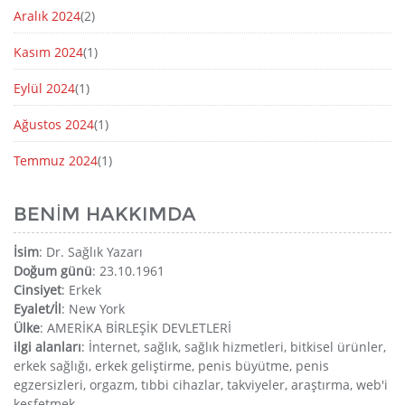
Aralık 2024
(2)
Kasım 2024
(1)
Eylül 2024
(1)
Ağustos 2024
(1)
Temmuz 2024
(1)
BENIM HAKKIMDA
İsim
: Dr. Sağlık Yazarı
Doğum günü
: 23.10.1961
Cinsiyet
: Erkek
Eyalet/İl
: New York
Ülke
: AMERİKA BİRLEŞİK DEVLETLERİ
ilgi alanları
: İnternet, sağlık, sağlık hizmetleri, bitkisel ürünler,
erkek sağlığı, erkek geliştirme, penis büyütme, penis
egzersizleri, orgazm, tıbbi cihazlar, takviyeler, araştırma, web'i
keşfetmek