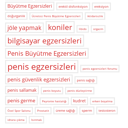
Büyütme Egzersizleri
erektil disfonksiyon
ereksiyon
doğurganlık
Ücretsiz Penis Büyütme Egzersizleri
iktidarsızlık
koniler
jöle yapmak
libido
orgazm
bilgisayar egzersizleri
Penis Büyütme Egzersizleri
penis egzersizleri
penis egzersizleri forumu
penis güvenlik egzersizleri
penis sağlığı
penis sallamak
penis boyutu
penis düzleştirme
penis germe
kudret
Peyronie hastalığı
erken boşalma
sperm
üreme sağlığı
testosteron
Özel Spor Salonu
Prostatit
idrara çıkma
Isınmak