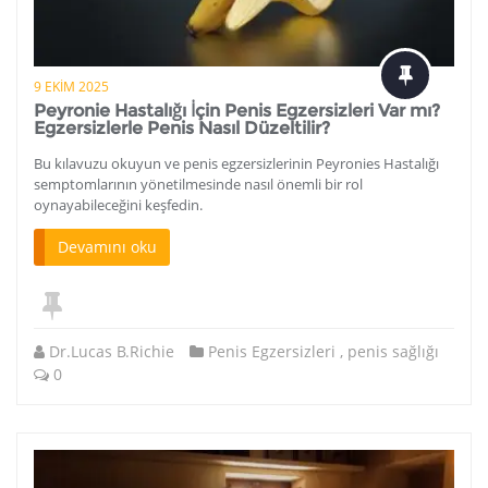
9 EKIM 2025
Peyronie Hastalığı İçin Penis Egzersizleri Var mı?
Egzersizlerle Penis Nasıl Düzeltilir?
Bu kılavuzu okuyun ve penis egzersizlerinin Peyronies Hastalığı
semptomlarının yönetilmesinde nasıl önemli bir rol
oynayabileceğini keşfedin.
Devamını oku
Dr.Lucas B.Richie
Penis Egzersizleri
,
penis sağlığı
0