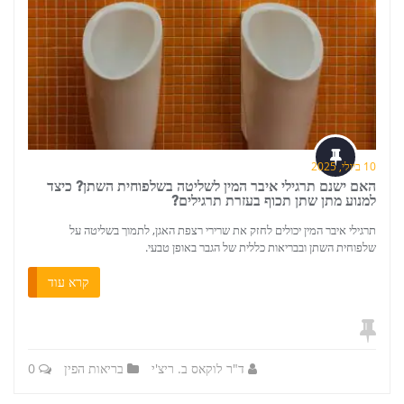
10 ביולי, 2025
האם ישנם תרגילי איבר המין לשליטה בשלפוחית ​​השתן? כיצד
למנוע מתן שתן תכוף בעזרת תרגילים?
תרגילי איבר המין יכולים לחזק את שרירי רצפת האגן, לתמוך בשליטה על
שלפוחית ​​השתן ובבריאות כללית של הגבר באופן טבעי.
קרא עוד
ד"ר לוקאס ב. ריצ'י
בריאות הפין
0