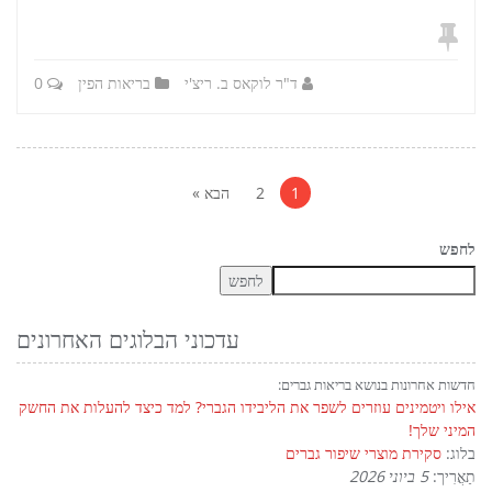
ד"ר לוקאס ב. ריצ'י
בריאות הפין
0
עמדות
פגנות
1
2
הבא »
לחפש
לחפש
עדכוני הבלוגים האחרונים
חדשות אחרונות בנושא בריאות גברים:
אילו ויטמינים עוזרים לשפר את הליבידו הגברי? למד כיצד להעלות את החשק
המיני שלך!
בלוג:
סקירת מוצרי שיפור גברים
תַאֲרִיך:
5 ביוני 2026