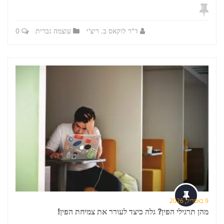
ד"ר לוקאס ב. ריצ'י
עוצמה גברית
0
9 באפריל, 2026
מהן תרגילי הפין? גלה כיצד לעורר את צמיחת הפין!