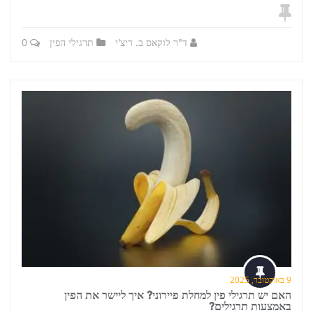
ד"ר לוקאס ב. ריצ'י
תרגילי הפין
0
9 באוקטובר, 2025
האם יש תרגילי פין למחלת פיירוני? איך ליישר את הפין
באמצעות תרגילים?