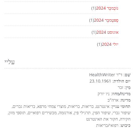
נוֹבֶמבֶּר 2024
(1)
סֶפּטֶמבֶּר 2024
(1)
אוגוסט 2024
(1)
יולי 2024
(1)
עליי
שֵׁם
: ד"ר HealthWriter
יום הולדת
: 23.10.1961
מִין
: זכר
מדינה/מחוז
: ניו יורק
מדינה
: ארה"ב
תחומי עניין
: אינטרנט, בריאות, בריאות, מוצרי צמחי מרפא, בריאות גברים,
שיפור גברי, שיפור הפין, תרגילי פין, אורגזמה, מכשירים רפואיים, תוספי מזון,
חקירה, חקור את האינטרנט
כיבוש
: רפואי/בריאות