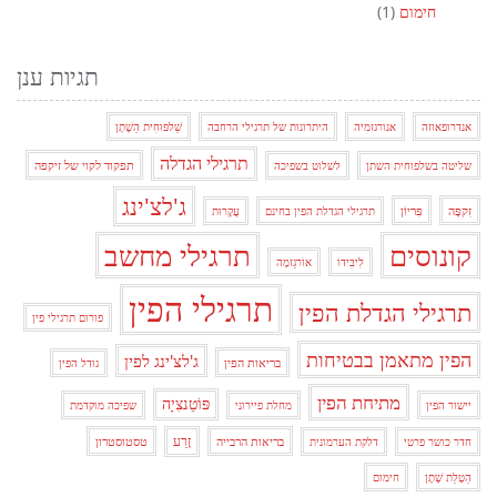
חימום
(1)
תגיות ענן
אנדרופאוזה
אנורגזמיה
היתרונות של תרגילי הרחבה
שַׁלפּוּחִית הַשֶׁתֶן
תרגילי הגדלה
תפקוד לקוי של זיקפה
שליטה בשלפוחית ​​השתן
לשלוט בשפיכה
ג'לצ'ינג
זִקפָּה
פִּריוֹן
תרגילי הגדלת הפין בחינם
עֲקָרוּת
קונוסים
תרגילי מחשב
לִיבִּידוֹ
אוֹרגַזמָה
תרגילי הפין
תרגילי הגדלת הפין
פורום תרגילי פין
הפין מתאמן בבטיחות
ג'לצ'ינג לפין
בריאות הפין
גודל הפין
מתיחת הפין
פּוֹטֵנצִיָה
יישור הפין
מחלת פיירוני
שפיכה מוקדמת
זֶרַע
בריאות הרבייה
טסטוסטרון
חדר כושר פרטי
דלקת הערמונית
הַטָלַת שֶׁתֶן
חימום