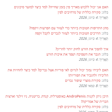
האם אני יכול ללבוש מאריך פין בזמן שחייה? למד כיצד למזער סיכונים
בלוג:
סקירה כללית של מרחיבים לפין
תַאֲרִיך:
4 ביוני, 2026
מהן התרופות הטובות ביותר כדי לעזור עם הפרעות זיקפה?
בלוג:
הדרכים הטובות ביותר לעזור לגברים לקבל זקפה
תַאֲרִיך:
4 ביוני, 2026
איך להפוך את הזרע לחזק יותר להריון?
בלוג:
הגבר את השפיכה ושפר את איכות הזרע
תַאֲרִיך:
4 ביוני, 2026
האם ליבידו נמוך יכול לגרום לאי פוריות אצל גברים? למד כיצד להחיות את
הליבידו ולהגביר את הפוריות!
בלוג:
סקירת מוצרי שיפור גברים
תַאֲרִיך:
8 במאי 2026
היכן ניתן לקנות AndroPenis באוסטרליה, קנדה, בריטניה, ניו זילנד וארצות
הברית של אמריקה?
בלוג:
סקירה כללית של מרחיבים לפין
תַאֲרִיך:
7 במאי, 2026