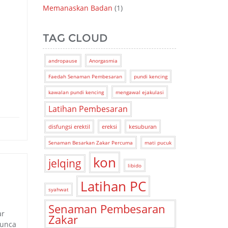
Memanaskan Badan
(1)
TAG CLOUD
andropause
Anorgasmia
Faedah Senaman Pembesaran
pundi kencing
kawalan pundi kencing
mengawal ejakulasi
Latihan Pembesaran
disfungsi erektil
ereksi
kesuburan
Senaman Besarkan Zakar Percuma
mati pucuk
kon
jelqing
libido
Latihan PC
syahwat
Senaman Pembesaran
ar
Zakar
punca