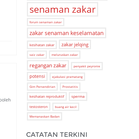
senaman zakar
forum senaman zakar
zakar senaman keselamatan
zakar jelqing
kesihatan zakar
saiz zakar
meluruskan zakar
regangan zakar
penyakit peyronie
potensi
ejakulasi pramatang
Gim Persendirian
Prostatitis
sperma
kesihatan reproduktif
boleh
testosteron
buang air kecil
Memanaskan Badan
CATATAN TERKINI