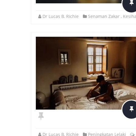
Dr Lucas B. Richie
Senaman Zakar
,
Kesih
Dr Lucas B. Richie
Peningkatan Lelaki