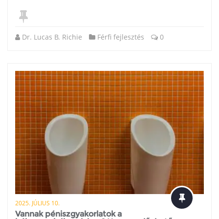
Dr. Lucas B. Richie
Férfi fejlesztés
0
2025. JÚLIUS 10.
Vannak péniszgyakorlatok a