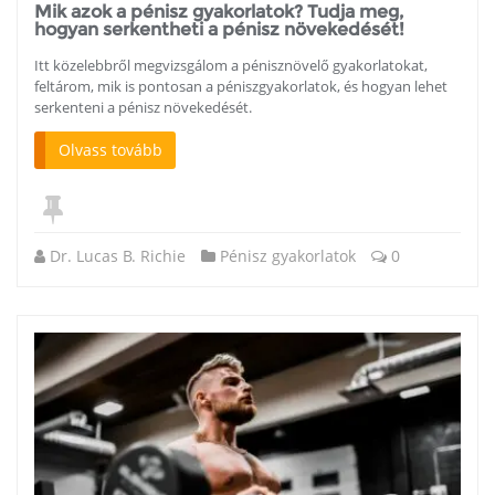
Mik azok a pénisz gyakorlatok? Tudja meg,
hogyan serkentheti a pénisz növekedését!
Itt közelebbről megvizsgálom a pénisznövelő gyakorlatokat,
feltárom, mik is pontosan a péniszgyakorlatok, és hogyan lehet
serkenteni a pénisz növekedését.
Olvass tovább
Dr. Lucas B. Richie
Pénisz gyakorlatok
0