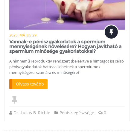
2025. MÁJUS 29.
Vannak-e péniszgyakorlatok a spermium
mennyiségének növelésére? Hogyan javítható a
spermium minősége gyakorlatokkal?
A hímnemű reproduktív rendszert (beleértve a hímtagot is) célzó
péniszgyakorlatok hatással lehetnek a spermiumok
mennyiségére, számára és minőségére?
Olvass tovább
Dr. Lucas B. Richie
Pénisz egészsége
0
Postolication