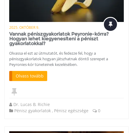
2025. OKTÓBER 9.
Vannak péniszgyakorlatok Peyronie-kórra?
Hogyan lehet kiegyenesíteni a péniszt
gyakorlatokkal?
Olvassa el ezt az útmutatót, és fedezze fel, hogy a
péniszgyakorlatok hogyan játszhatnak döntő szerepet a
Peyronies-kór tüneteinek kezelésében.
Olvass tovább
Dr. Lucas B. Richie
Pénisz gyakorlatok
,
Pénisz egészsége
0