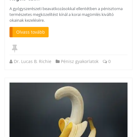
A gyógyszerészeti beavatkozásokkal ellentétben a pénisztorna
természetes megközelítést kínál a korai magömlés kiváltó
okainak kezelésére.
Olvass tovább
Dr. Lucas B. Richie
Pénisz gyakorlatok
0