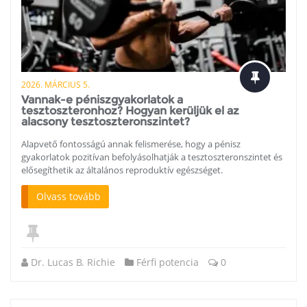
2026. MÁRCIUS 5.
Vannak-e péniszgyakorlatok a
tesztoszteronhoz? Hogyan kerüljük el az
alacsony tesztoszteronszintet?
Alapvető fontosságú annak felismerése, hogy a pénisz
gyakorlatok pozitívan befolyásolhatják a tesztoszteronszintet és
elősegíthetik az általános reproduktív egészséget.
Olvass tovább
Dr. Lucas B. Richie
Férfi potencia
0