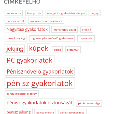
CÍMKEFELHŐ
andropauza
Anorgazmia
A nagyítási gyakorlatok előnyei
hólyag
hólyagkontroll
szabályozza az ejakulációt
Nagyítási gyakorlatok
merevedési zavar
erekció
termékenység
Ingyenes pénisznövelő gyakorlatok
impotencia
kúpok
jelqing
libidó
orgazmus
PC gyakorlatok
Pénisznövelő gyakorlatok
pénisz gyakorlatok
pénisz gyakorlatok fórum
pénisz gyakorlatok biztonságát
pénisz egészsége
pénisz jelqing
pénisz mérete
pénisz egyenesítése