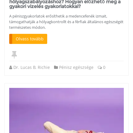
hólyagszabályozáshoz? Hogyan előzhető meg a
gyakori vizelés gyakorlatokkal?
A péniszgyakorlatok erősíthetik a medencefenék izmait,
támogathatják a hólyagkontrollt és a férfiak általános egészségét
természetes módon.
Olvass tovább
Dr. Lucas B. Richie
Pénisz egészsége
0