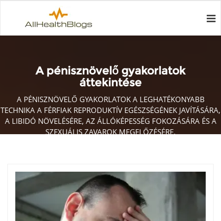
A pénisznövelő gyakorlatok
áttekintése
A PÉNISZNÖVELŐ GYAKORLATOK A LEGHATÉKONYABB
TECHNIKA A FÉRFIAK REPRODUKTÍV EGÉSZSÉGÉNEK JAVÍTÁSÁRA,
A LIBIDÓ NÖVELÉSÉRE, AZ ÁLLÓKÉPESSÉG FOKOZÁSÁRA ÉS A
SZEXUÁLIS ZAVAROK MEGELŐZÉSÉRE.