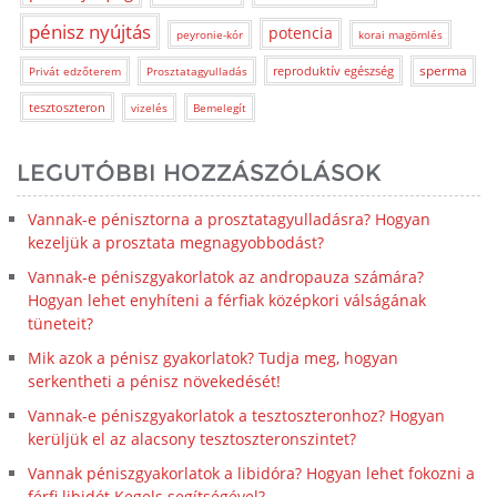
pénisz nyújtás
potencia
peyronie-kór
korai magömlés
sperma
reproduktív egészség
Privát edzőterem
Prosztatagyulladás
tesztoszteron
vizelés
Bemelegít
LEGUTÓBBI HOZZÁSZÓLÁSOK
Vannak-e pénisztorna a prosztatagyulladásra? Hogyan
kezeljük a prosztata megnagyobbodást?
Vannak-e péniszgyakorlatok az andropauza számára?
Hogyan lehet enyhíteni a férfiak középkori válságának
tüneteit?
Mik azok a pénisz gyakorlatok? Tudja meg, hogyan
serkentheti a pénisz növekedését!
Vannak-e péniszgyakorlatok a tesztoszteronhoz? Hogyan
kerüljük el az alacsony tesztoszteronszintet?
Vannak péniszgyakorlatok a libidóra? Hogyan lehet fokozni a
férfi libidót Kegels segítségével?