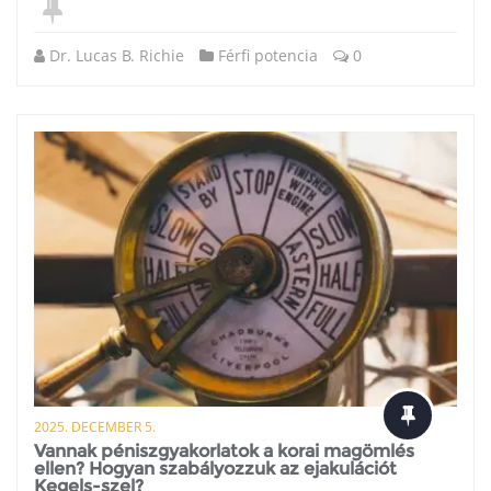
Dr. Lucas B. Richie
Férfi potencia
0
2025. DECEMBER 5.
Vannak péniszgyakorlatok a korai magömlés
ellen? Hogyan szabályozzuk az ejakulációt
Kegels-szel?