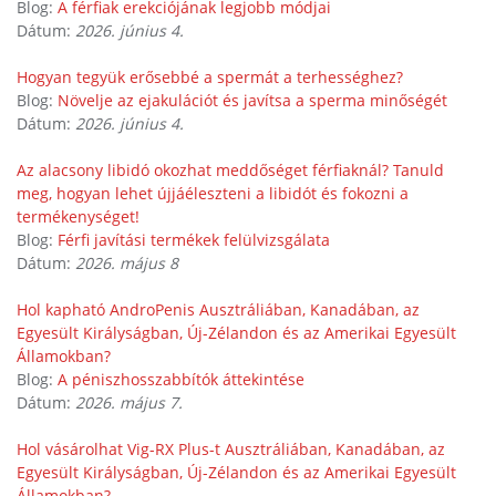
Blog:
A férfiak erekciójának legjobb módjai
Dátum:
2026. június 4.
Hogyan tegyük erősebbé a spermát a terhességhez?
Blog:
Növelje az ejakulációt és javítsa a sperma minőségét
Dátum:
2026. június 4.
Az alacsony libidó okozhat meddőséget férfiaknál? Tanuld
meg, hogyan lehet újjáéleszteni a libidót és fokozni a
termékenységet!
Blog:
Férfi javítási termékek felülvizsgálata
Dátum:
2026. május 8
Hol kapható AndroPenis Ausztráliában, Kanadában, az
Egyesült Királyságban, Új-Zélandon és az Amerikai Egyesült
Államokban?
Blog:
A péniszhosszabbítók áttekintése
Dátum:
2026. május 7.
Hol vásárolhat Vig-RX Plus-t Ausztráliában, Kanadában, az
Egyesült Királyságban, Új-Zélandon és az Amerikai Egyesült
Államokban?