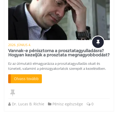
2026. JÚNIUS 4.
Vannak-e pénisztorna a prosztatagyulladásra?
Hogyan kezeljük a prosztata megnagyobbodást?
Ez az útmutató elmagyarázza a prosztatagyulladás okait és
tüneteit, valamint a péniszgyakorlatok szerepét a kezelésében.
Olvass tovább
Dr. Lucas B. Richie
Pénisz egészsége
0