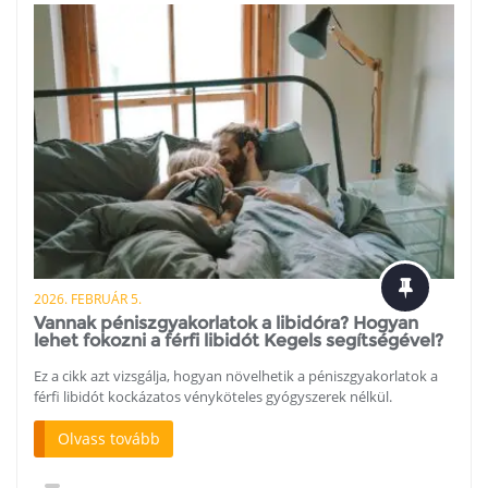
2026. FEBRUÁR 5.
Vannak péniszgyakorlatok a libidóra? Hogyan
lehet fokozni a férfi libidót Kegels segítségével?
Ez a cikk azt vizsgálja, hogyan növelhetik a péniszgyakorlatok a
férfi libidót kockázatos vényköteles gyógyszerek nélkül.
Olvass tovább