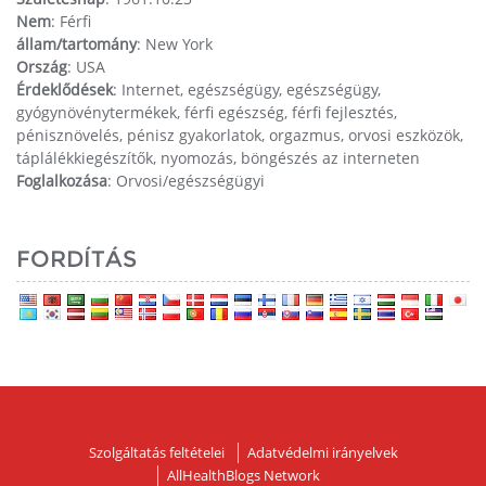
Nem
: Férfi
állam/tartomány
: New York
Ország
: USA
Érdeklődések
: Internet, egészségügy, egészségügy,
gyógynövénytermékek, férfi egészség, férfi fejlesztés,
pénisznövelés, pénisz gyakorlatok, orgazmus, orvosi eszközök,
táplálékkiegészítők, nyomozás, böngészés az interneten
Foglalkozása
: Orvosi/egészségügyi
FORDÍTÁS
Szolgáltatás feltételei
Adatvédelmi irányelvek
AllHealthBlogs Network