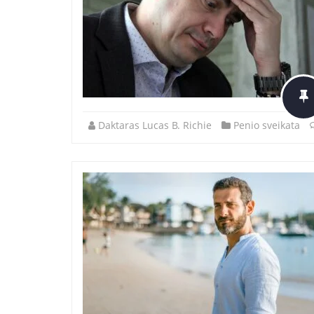
Daktaras Lucas B. Richie
Penio sveikata