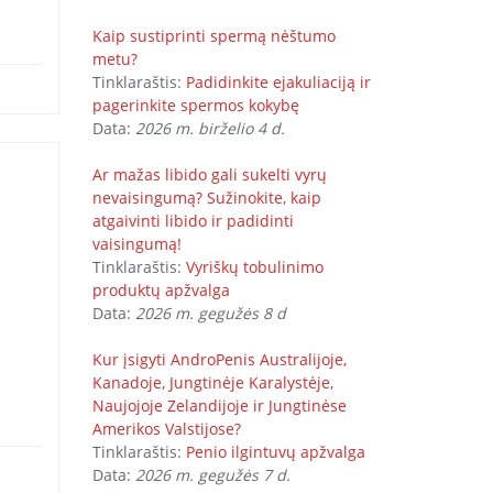
Kaip sustiprinti spermą nėštumo
metu?
Tinklaraštis:
Padidinkite ejakuliaciją ir
pagerinkite spermos kokybę
Data:
2026 m. birželio 4 d.
Ar mažas libido gali sukelti vyrų
nevaisingumą? Sužinokite, kaip
atgaivinti libido ir padidinti
vaisingumą!
Tinklaraštis:
Vyriškų tobulinimo
produktų apžvalga
Data:
2026 m. gegužės 8 d
Kur įsigyti AndroPenis Australijoje,
Kanadoje, Jungtinėje Karalystėje,
Naujojoje Zelandijoje ir Jungtinėse
Amerikos Valstijose?
Tinklaraštis:
Penio ilgintuvų apžvalga
Data:
2026 m. gegužės 7 d.