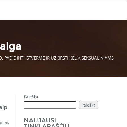
alga
 PADIDINTI IŠTVERMĘ IR UŽKIRSTI KELIĄ SEKSUALINIAMS
Paieška
Paieška
aip
NAUJAUSI
omai,
TINKLARAŠČIŲ