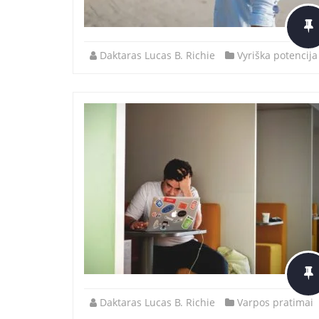
Daktaras Lucas B. Richie
Vyriška potencija
Daktaras Lucas B. Richie
Varpos pratimai