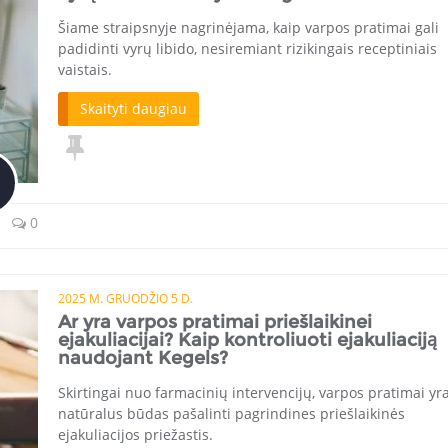
Šiame straipsnyje nagrinėjama, kaip varpos pratimai gali
padidinti vyrų libido, nesiremiant rizikingais receptiniais
vaistais.
Skaityti daugiau
0
2025 M. GRUODŽIO 5 D.
Ar yra varpos pratimai priešlaikinei
ejakuliacijai? Kaip kontroliuoti ejakuliaciją
naudojant Kegels?
Skirtingai nuo farmacinių intervencijų, varpos pratimai yr
natūralus būdas pašalinti pagrindines priešlaikinės
ejakuliacijos priežastis.