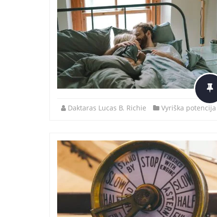
Daktaras Lucas B. Richie
Vyriška potencija