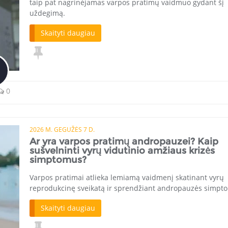
taip pat nagrinėjamas varpos pratimų vaidmuo gydant šį
uždegimą.
Skaityti daugiau
0
2026 M. GEGUŽĖS 7 D.
Ar yra varpos pratimų andropauzei? Kaip
sušvelninti vyrų vidutinio amžiaus krizės
simptomus?
Varpos pratimai atlieka lemiamą vaidmenį skatinant vyrų
reprodukcinę sveikatą ir sprendžiant andropauzės simpt
Skaityti daugiau