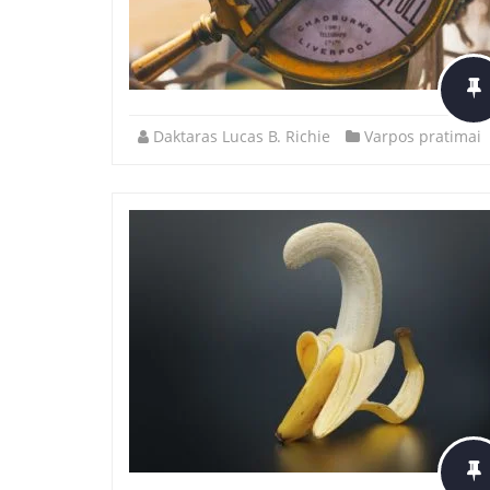
Daktaras Lucas B. Richie
Varpos pratimai