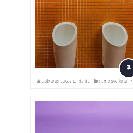
Daktaras Lucas B. Richie
Penio sveikata