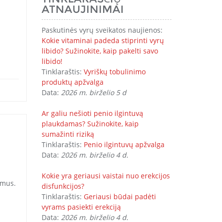
ATNAUJINIMAI
Paskutinės vyrų sveikatos naujienos:
Kokie vitaminai padeda stiprinti vyrų
libido? Sužinokite, kaip pakelti savo
libido!
Tinklaraštis:
Vyriškų tobulinimo
produktų apžvalga
Data:
2026 m. birželio 5 d
Ar galiu nešioti penio ilgintuvą
plaukdamas? Sužinokite, kaip
sumažinti riziką
Tinklaraštis:
Penio ilgintuvų apžvalga
Data:
2026 m. birželio 4 d.
Kokie yra geriausi vaistai nuo erekcijos
omus.
disfunkcijos?
Tinklaraštis:
Geriausi būdai padėti
vyrams pasiekti erekciją
Data:
2026 m. birželio 4 d.