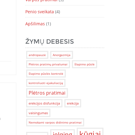
Penio sveikata
(4)
Apšilimas
(1)
ŽYMŲ DEBESIS
andropauzė
Anorgazmija
Plėtros pratimų privalumai
šlapimo pūslė
šlapimo pūslės kontrolė
kontroliuoti ejakuliaciją
Plėtros pratimai
erekcijos disfunkcija
erekcija
vaisingumas
a
Nemokami varpos didinimo pratimai
kūgiai
jelqing