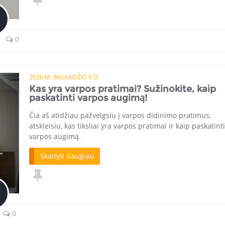
0
2026 M. BALANDŽIO 9 D.
Kas yra varpos pratimai? Sužinokite, kaip
paskatinti varpos augimą!
Čia aš atidžiau pažvelgsiu į varpos didinimo pratimus,
atskleisiu, kas tiksliai yra varpos pratimai ir kaip paskatinti
varpos augimą.
Skaityti daugiau
0