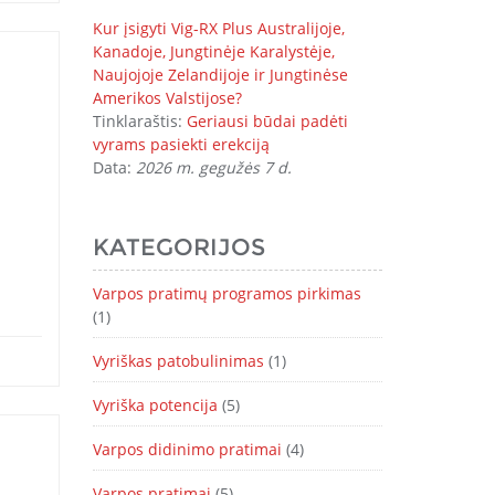
Kur įsigyti Vig-RX Plus Australijoje,
Kanadoje, Jungtinėje Karalystėje,
Naujojoje Zelandijoje ir Jungtinėse
Amerikos Valstijose?
Tinklaraštis:
Geriausi būdai padėti
vyrams pasiekti erekciją
Data:
2026 m. gegužės 7 d.
KATEGORIJOS
Varpos pratimų programos pirkimas
(1)
Vyriškas patobulinimas
(1)
Vyriška potencija
(5)
Varpos didinimo pratimai
(4)
Varpos pratimai
(5)