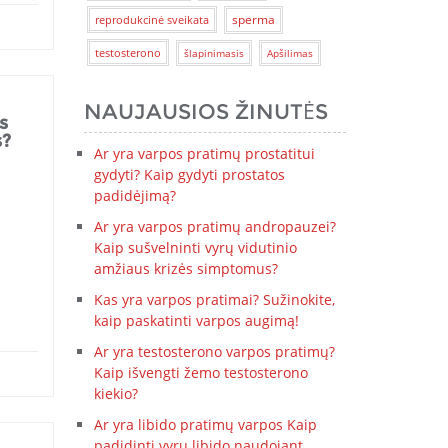
sperma
reprodukcinė sveikata
testosterono
šlapinimasis
Apšilimas
NAUJAUSIOS ŽINUTĖS
s
s?
Ar yra varpos pratimų prostatitui
gydyti? Kaip gydyti prostatos
padidėjimą?
Ar yra varpos pratimų andropauzei?
Kaip sušvelninti vyrų vidutinio
amžiaus krizės simptomus?
Kas yra varpos pratimai? Sužinokite,
kaip paskatinti varpos augimą!
Ar yra testosterono varpos pratimų?
Kaip išvengti žemo testosterono
kiekio?
Ar yra libido pratimų varpos Kaip
padidinti vyrų libido naudojant