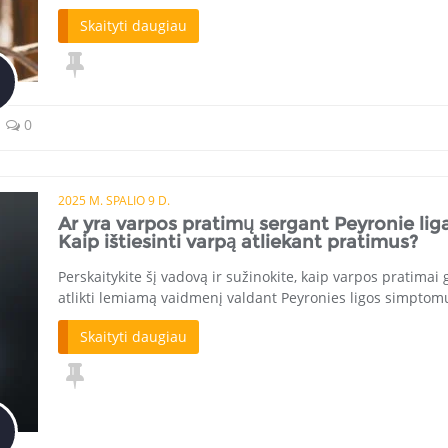
Skaityti daugiau
0
2025 M. SPALIO 9 D.
Ar yra varpos pratimų sergant Peyronie lig
Kaip ištiesinti varpą atliekant pratimus?
Perskaitykite šį vadovą ir sužinokite, kaip varpos pratimai g
atlikti lemiamą vaidmenį valdant Peyronies ligos simptom
Skaityti daugiau