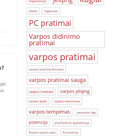
impotencija
libido
orgazmas
PC pratimai
Varpos didinimo
pratimai
varpos pratimai
a?
varpos pratimų forumas
varpos pratimai sauga
ali
us.
varpos jelqing
varpos sveikata
varpos dydis
varpos tiesinimas
varpos tempimas
peyronie liga
potencija
priešlaikinė ejakuliacija
Privati ​​sporto salė
Prostatitas