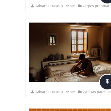
Daktaras Lucas B. Richie
Varpos pratimai
Daktaras Lucas B. Richie
Vyriškas patobul