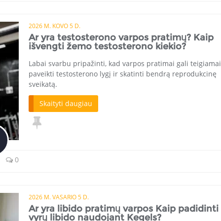
2026 M. KOVO 5 D.
Ar yra testosterono varpos pratimų? Kaip
išvengti žemo testosterono kiekio?
Labai svarbu pripažinti, kad varpos pratimai gali teigiamai
paveikti testosterono lygį ir skatinti bendrą reprodukcinę
sveikatą.
Skaityti daugiau
0
2026 M. VASARIO 5 D.
Ar yra libido pratimų varpos Kaip padidinti
vyrų libido naudojant Kegels?