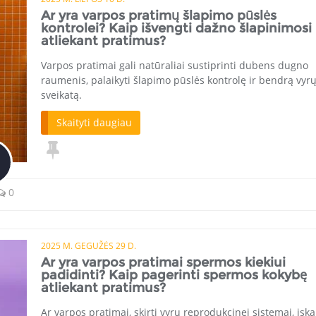
Ar yra varpos pratimų šlapimo pūslės
kontrolei? Kaip išvengti dažno šlapinimosi
atliekant pratimus?
Varpos pratimai gali natūraliai sustiprinti dubens dugno
raumenis, palaikyti šlapimo pūslės kontrolę ir bendrą vyr
sveikatą.
Skaityti daugiau
0
2025 M. GEGUŽĖS 29 D.
Ar yra varpos pratimai spermos kiekiui
padidinti? Kaip pagerinti spermos kokybę
atliekant pratimus?
Ar varpos pratimai, skirti vyrų reprodukcinei sistemai, įska