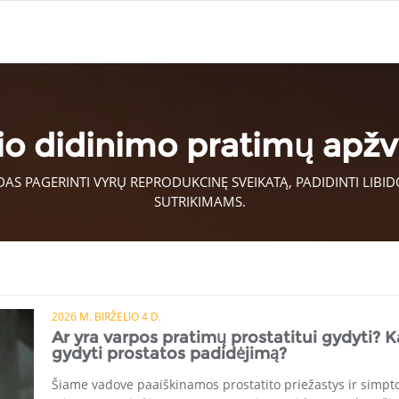
io didinimo pratimų apžv
S PAGERINTI VYRŲ REPRODUKCINĘ SVEIKATĄ, PADIDINTI LIBIDO,
SUTRIKIMAMS.
2026 M. BIRŽELIO 4 D.
Ar yra varpos pratimų prostatitui gydyti? K
gydyti prostatos padidėjimą?
Šiame vadove paaiškinamos prostatito priežastys ir simpt