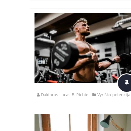
Daktaras Lucas B. Richie
Vyriška potencija