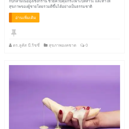
กับกล้ามเนื้ออุ้งเชิงกราน ช่วยควบคุมกระเพาะปัสสาวะ และทำให้
สุขภาพของผู้ชายโดยรวมดีขึ้นได้อย่างเป็นธรรมชาติ
อ่านเพิ่มเติม
ดร.ลูคัส บี.ริชชี่
สุขภาพองคชาต
0