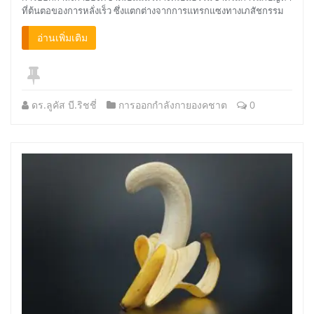
ที่ต้นตอของการหลั่งเร็ว ซึ่งแตกต่างจากการแทรกแซงทางเภสัชกรรม
อ่านเพิ่มเติม
ดร.ลูคัส บี.ริชชี่
การออกกำลังกายองคชาต
0