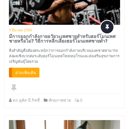
5 มีนาคม 2569
มีการออกกำลังกายอวัยวะเพศชายสำหรับฮอร์โมนเพศ
ชายหรือไม่? วิธีการหลีกเลี่ยงฮอร์โมนเพศชายต่ำ?
สิ่งสำคัญคือต้องตระหนักว่าการออกกำลังกายบริเวณองคชาตสามารถ
ส่งผลเชิงบวกต่อระดับฮอร์โมนเทสโทสเทอโรนและส่งเสริมสุขภาพการ
เจริญพันธุ์โดยรวม
อ่านเพิ่มเติม
ดร.ลูคัส บี.ริชชี่
ศักยภาพชาย
0